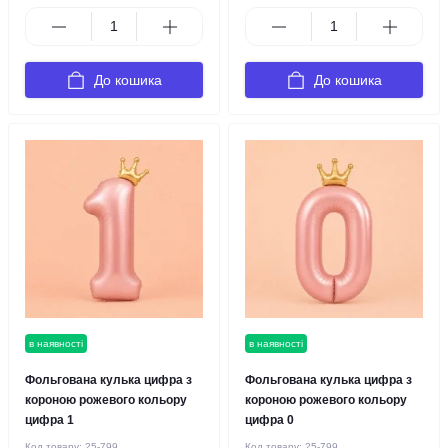
До кошика
До кошика
в наявності
в наявності
Фольгована кулька цифра з
Фольгована кулька цифра з
короною рожевого кольору
короною рожевого кольору
цифра 1
цифра 0
Код товару:
25-799
Код товару:
25-799