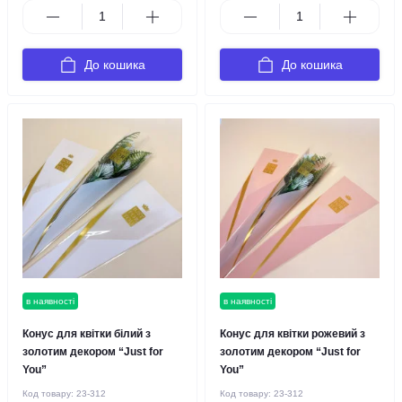
До кошика
До кошика
в наявності
в наявності
Конус для квітки білий з
Конус для квітки рожевий з
золотим декором “Just for
золотим декором “Just for
You”
You”
Код товару:
23-312
Код товару:
23-312