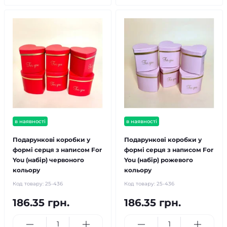
в наявності
в наявності
Подарункові коробки у
Подарункові коробки у
формі серця з написом For
формі серця з написом For
You (набiр) червоного
You (набiр) рожевого
кольору
кольору
Код товару:
25-436
Код товару:
25-436
186.35 грн.
186.35 грн.