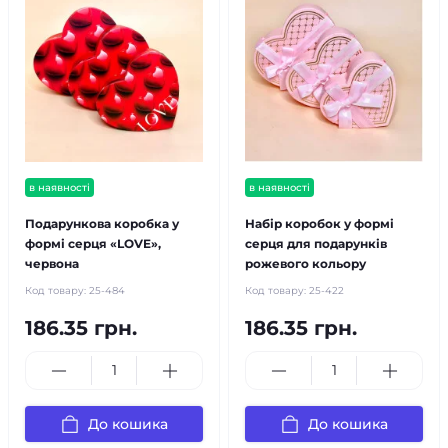
в наявності
в наявності
Подарункова коробка у
Набір коробок у формі
формі серця «LOVE»,
серця для подарунків
червона
рожевого кольору
Код товару:
25-484
Код товару:
25-422
186.35 грн.
186.35 грн.
До кошика
До кошика