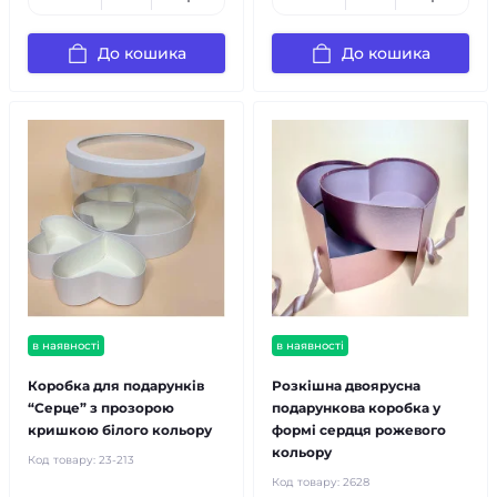
До кошика
До кошика
в наявності
в наявності
Коробка для подарунків
Розкішна двоярусна
“Серце” з прозорою
подарункова коробка у
кришкою білого кольору
формі сердця рожевого
кольору
Код товару:
23-213
Код товару:
2628