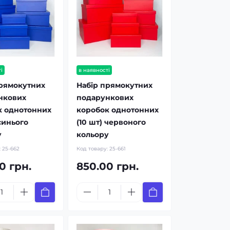
і
в наявності
прямокутних
Набір прямокутних
нкових
подарункових
к однотонних
коробок однотонних
 синього
(10 шт) червоного
у
кольору
:
25-662
Код товару:
25-661
0 грн.
850.00 грн.