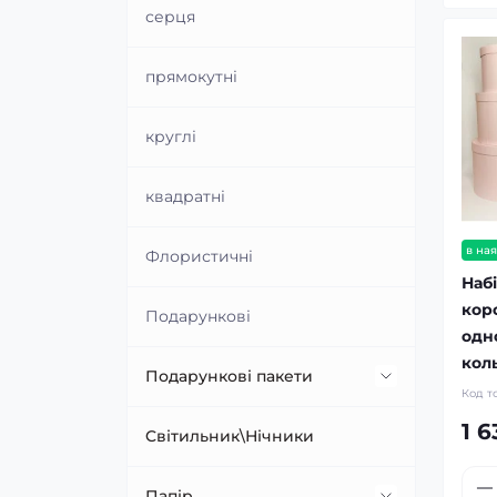
серця
прямокутні
круглі
квадратні
в ная
Флористичні
Наб
кор
Подарункові
одн
кол
Подарункові пакети
Код т
1 6
Великі подарункові пакети
Cвітильник\Нічники
Квадратні пакети
Папір