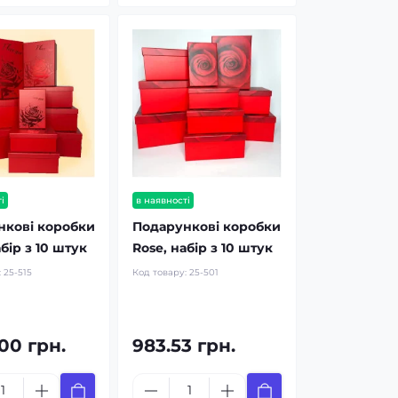
і
в наявності
нкові коробки
Подарункові коробки
бір з 10 штук
Rose, набір з 10 штук
:
25-515
Код товару:
25-501
.00 грн.
983.53 грн.