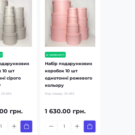
і
в наявності
подарункових
Набір подарункових
 10 шт
коробок 10 шт
ні сірого
однотонні рожевого
у
кольору
:
25-654
Код товару:
25-652
.00 грн.
1 630.00 грн.