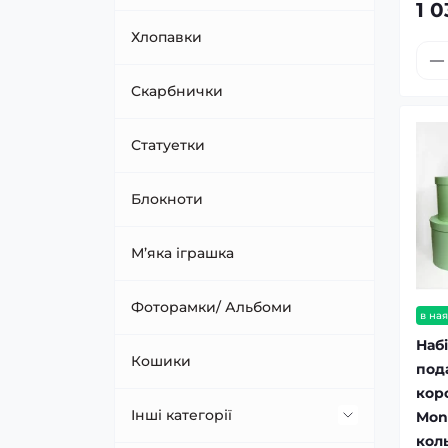
1 0
Аксесуари до кульок
Хлопавки
Арка з кульок/ фотозони
Cкарбнички
Кульки класичні
Статуетки
Кульки цифри
Блокноти
Набори кульок
М’яка іграшка
Написи з кульок
Фоторамки/ Альбоми
в ная
Наб
Тематичні кульки
Кошики
под
коро
Інші категорії
Mon
кол