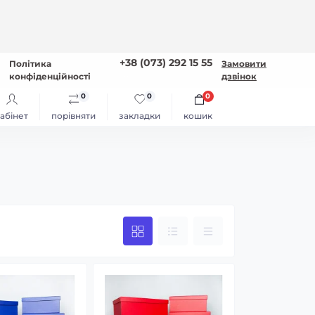
+38 (073) 292 15 55
Політика
Замовити
конфіденційності
дзвінок
0
0
0
абінет
порівняти
закладки
кошик