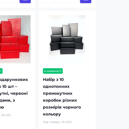
і
в наявності
подарункових
Набір з 10
 10 шт –
однотонних
тні, червоні
прямокутних
дами, з
коробок різних
ою
розмірів чорного
кольору
:
25-522
Код товару:
25-500