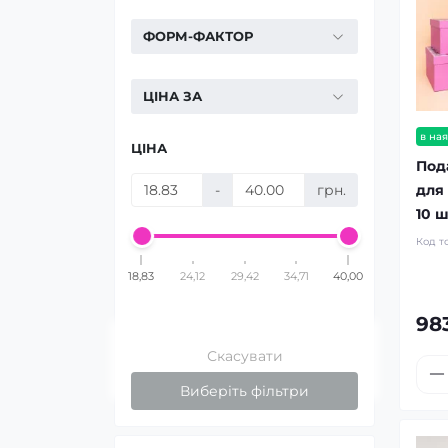
ФОРМ-ФАКТОР
ЦІНА ЗА
в ная
ЦІНА
Под
для
-
грн.
10 ш
Код т
18,83
24,12
29,42
34,71
40,00
983
Скасувати
Виберіть фільтри