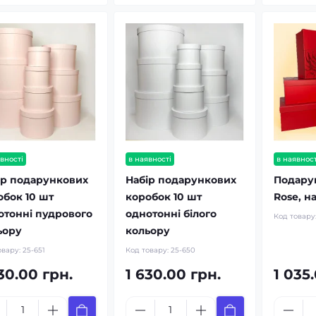
вності
в наявності
в наявност
ір подарункових
Набір подарункових
Подару
обок 10 шт
коробок 10 шт
Rose, на
отонні пудрового
однотонні білого
Код товару
ьору
кольору
овару:
25-651
Код товару:
25-650
30.00 грн.
1 630.00 грн.
1 035