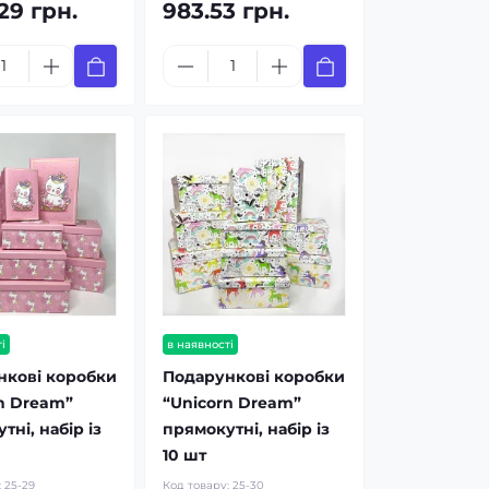
29 грн.
983.53 грн.
і
в наявності
нкові коробки
Подарункові коробки
n Dream”
“Unicorn Dream”
тні, набір із
прямокутні, набір із
10 шт
:
25-29
Код товару:
25-30