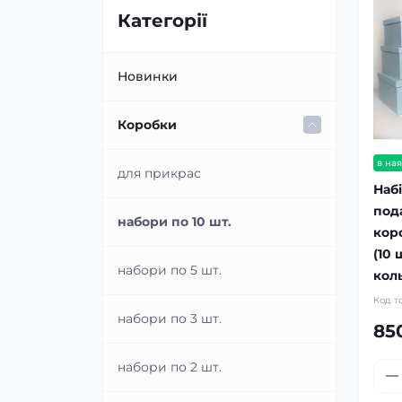
Категорії
Новинки
Коробки
в ная
для прикрас
Наб
под
набори по 10 шт.
кор
(10 
набори по 5 шт.
кол
Код т
набори по 3 шт.
85
набори по 2 шт.