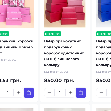
вності
в наявності
в наявност
арункові коробки
Набір прямокутних
Набір 
 дівчинки Unicorn
подарункових
подару
т
коробок однотонних
коробо
(10 шт) вишневого
(10 шт)
овару:
25-503
кольору
кольор
Код товару:
25-663
Код товару
.53 грн.
850.00 грн.
850.0