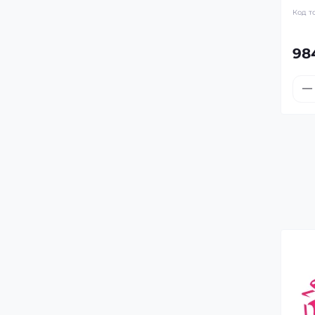
Код т
98