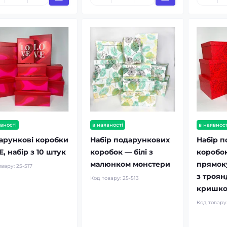
вності
в наявності
в наявност
арункові коробки
Набір подарункових
Набір 
, набір з 10 штук
коробок — білі з
коробок
малюнком монстери
прямоку
овару:
25-517
з троян
Код товару:
25-513
кришк
Код товару