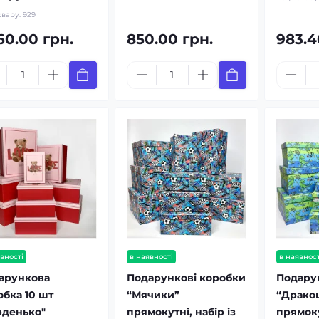
овару:
929
60.00 грн.
850.00 грн.
983.4
вності
в наявності
в наявност
арункова
Подарункові коробки
Подару
обка 10 шт
“Мячики”
“Драко
рденько"
прямокутні, набір із
прямоку