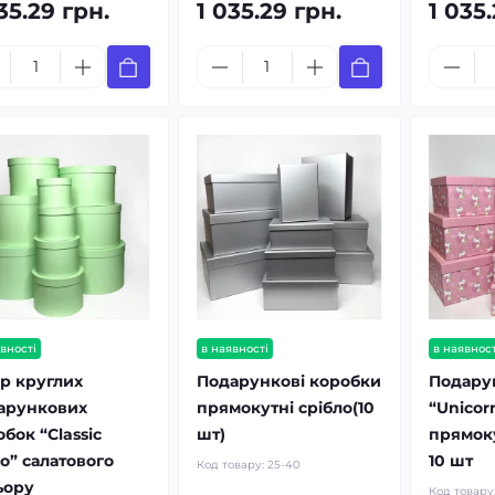
35.29 грн.
1 035.29 грн.
1 035.
вності
в наявності
в наявност
ір круглих
Подарункові коробки
Подару
арункових
прямокутні срібло(10
“Unicor
бок “Classic
шт)
прямоку
o” салатового
10 шт
Код товару:
25-40
ьору
Код товару