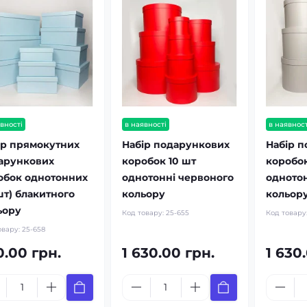
вності
в наявності
в наявност
ір прямокутних
Набір подарункових
Набір 
арункових
коробок 10 шт
коробок
обок однотонних
однотонні червоного
однотон
шт) блакитного
кольору
кольор
ьору
Код товару:
25-655
Код товару
овару:
25-658
0.00 грн.
1 630.00 грн.
1 630