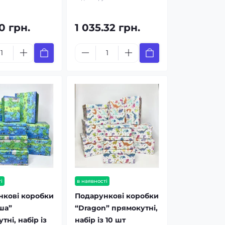
0 грн.
1 035.32 грн.
і
в наявності
нкові коробки
Подарункові коробки
ша”
“Dragon” прямокутні,
тні, набір із
набір із 10 шт