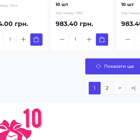
10 шт
10 шт
овару:
1044
Код товару:
1060
Код товару
4.00 грн.
983.40 грн.
983.4
Показати ще
1
2
>
>|