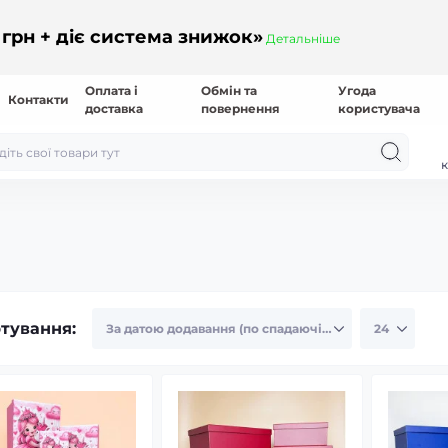
 грн + діє система знижок»
Детальніше
Оплата і
Обмін та
Угода
Контакти
доставка
повернення
користувача
к
тування: