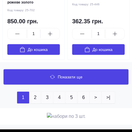
рожеве золото
Код товару:
25-446
Код товару:
25-702
850.00 грн.
362.35 грн.
До кошика
До кошика
Показати ще
1
2
3
4
5
6
>
>|