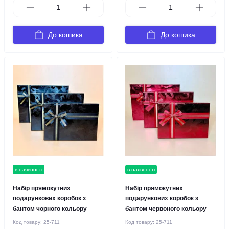
До кошика
До кошика
в наявності
в наявності
Набір прямокутних
Набір прямокутних
подарункових коробок з
подарункових коробок з
бантом чорного кольору
бантом червоного кольору
Код товару:
25-711
Код товару:
25-711