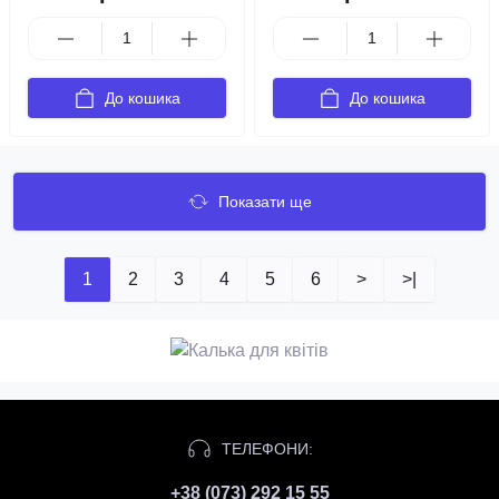
До кошика
До кошика
Показати ще
1
2
3
4
5
6
>
>|
ТЕЛЕФОНИ:
+38 (073) 292 15 55