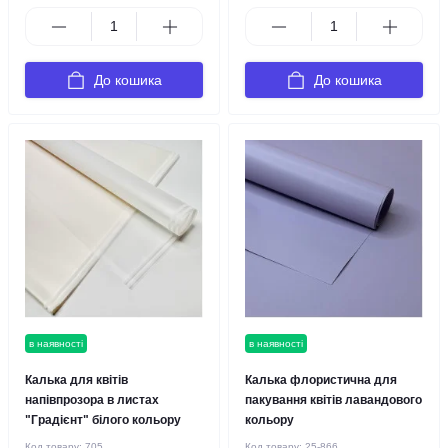
До кошика
До кошика
в наявності
в наявності
Калька для квітів
Калька флористична для
напівпрозора в листах
пакування квітів лавандового
"Градієнт" білого кольору
кольору
Код товару:
705
Код товару:
25-866