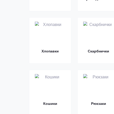
Хлопавки
Cкарбнички
Кошики
Рюкзаки