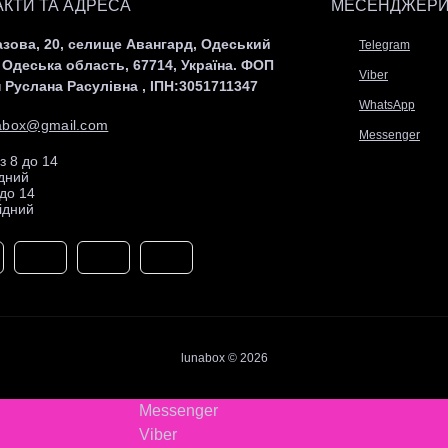
АКТИ ТА АДРЕСА
МЕСЕНДЖЕР
азова, 20, селище Авангард, Одеський
Telegram
 Одеська область, 67714, Україна. ФОП
Viber
 Руслана Расулівна , ІПН:3051711347
WhatsApp
nabox@gmail.com
Messenger
з 8 до 14
ідний
 до 14
ідний
lunabox © 2026
Messenger
Viber