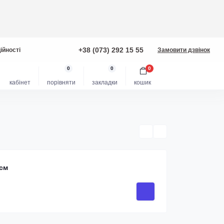
+38 (073) 292 15 55
ійності
Замовити дзвінок
0
0
0
кабінет
порівняти
закладки
кошик
 см
98.38 