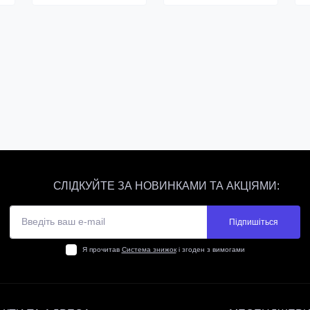
СЛІДКУЙТЕ ЗА НОВИНКАМИ ТА АКЦІЯМИ:
Підпишіться
Я прочитав
Система знижок
і згоден з вимогами