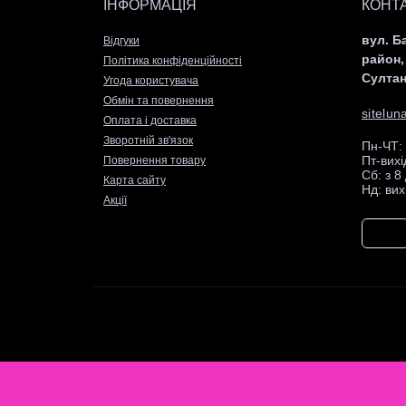
ІНФОРМАЦІЯ
КОНТ
вул. Б
Відгуки
район,
Політика конфіденційності
Султан
Угода користувача
Обмін та повернення
sitelu
Оплата і доставка
Зворотній зв'язок
Пн-ЧТ: 
Пт-вих
Повернення товару
Сб: з 8
Карта сайту
Нд: вих
Акції