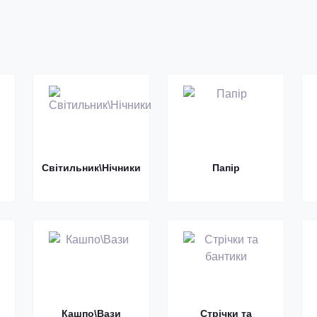
Cвітильник\Нічники
Папір
Кашпо\Вази
Стрічки та